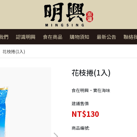
我們
認識明興
食在商品
購物須知
最新公告
聯絡
花枝捲(1入)
花枝捲(1入)
食在明興•實在海味
建議售價
NT$130
商品編號: