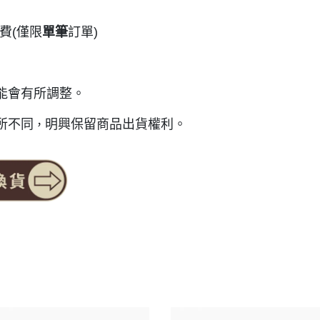
費(僅限
單筆
訂單)
能會有所調整。
所不同
明興保留商品出貨權利。
，