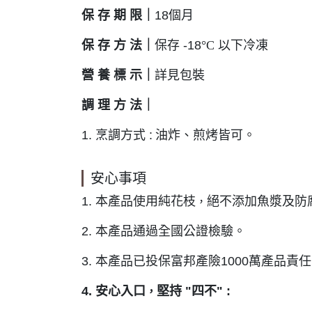
保 存 期 限
｜
18個月
保 存 方 法
｜
保存 -18
°C
以下冷凍
營 養 標 示
｜
詳見包裝
調 理 方 法
｜
1. 烹調方式 :
油炸、煎烤皆可。
安心事項
1. 本產品使用純花枝
絕不添加魚漿及防
，
2. 本產品通過全國公證檢驗。
3. 本產品已投保富邦產險1000萬產品責
4. 安心入口
堅持 "四不" :
，