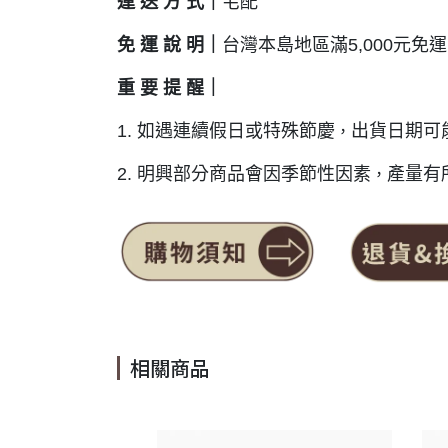
運 送 方 式｜
宅配
免 運 說 明｜
台灣本島地區滿5,000元免運
重 要 提
醒｜
1. 如遇連續假日或特殊節慶
出貨日期可
，
2. 明興部分商品會因季節性因素
產量有
，
相關商品