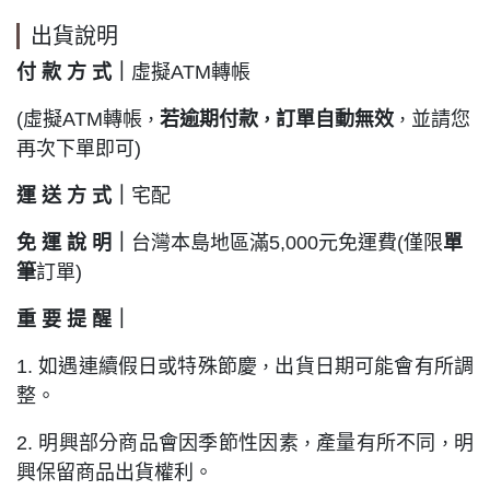
出貨說明
付 款 方 式｜
虛擬ATM轉帳
(虛擬ATM轉帳
若逾期付款
訂單自動無效
並請您
，
，
，
再次下單即可)
運 送 方 式｜
宅配
免 運 說 明｜
台灣本島地區滿5,000元免運費(僅限
單
筆
訂單)
重 要 提
醒｜
1. 如遇連續假日或特殊節慶
出貨日期可能會有所調
，
整。
2. 明興部分商品會因季節性因素
產量有所不同
明
，
，
興保留商品出貨權利。