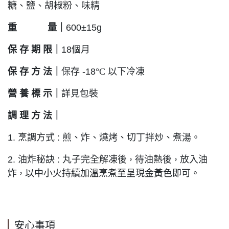
糖、鹽、胡椒粉、味精
重 量
｜
600±15g
保 存 期 限
｜
18個月
保 存 方 法
｜
保存 -18
°C
以下冷凍
營 養 標 示
｜
詳見包裝
調 理 方 法
｜
1. 烹調方式 : 煎、炸、燒烤、切丁拌炒、煮湯。
2. 油炸秘訣 : 丸子完全解凍後
待油熱後
放入油
，
，
炸
以中小火持續加溫烹煮至呈現金黃色即可。
，
安心事項