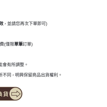
效
並請您再次下單即可)
，
費(僅限
單筆
訂單)
能會有所調整。
所不同
明興保留商品出貨權利。
，