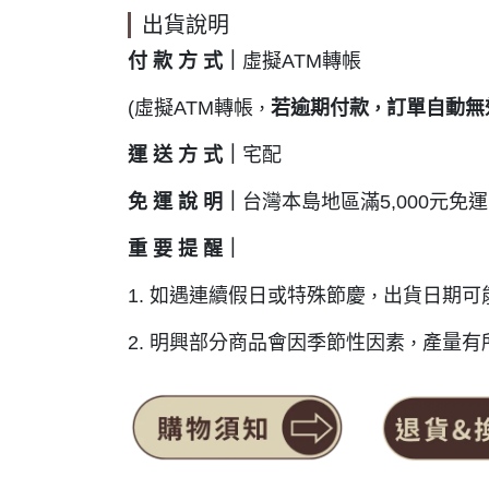
出貨說明
付 款 方 式｜
虛擬ATM轉帳
(虛擬ATM轉帳
若逾期付款
訂單自動無
，
，
運 送 方 式｜
宅配
免 運 說 明｜
台灣本島地區滿5,000元免運
重 要 提
醒｜
1. 如遇連續假日或特殊節慶
出貨日期可
，
2. 明興部分商品會因季節性因素
產量有
，