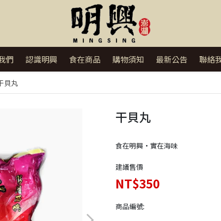
我們
認識明興
食在商品
購物須知
最新公告
聯絡
干貝丸
干貝丸
食在明興•實在海味
建議售價
NT$350
商品編號: