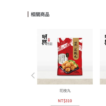
相關商品
魚翅丸
花枝丸
$350
NT$310