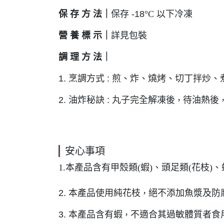
保 存 方 法
｜
保存 -18
°C
以下冷凍
營 養 標 示
｜
詳見包裝
調 理 方 法
｜
1. 烹調方式 : 煎、炸、燒烤、切丁拌炒
2. 油炸秘訣 : 丸子完全解凍後
待油熱後
，
安心事項
1.本產品含有甲殼類(蝦)、頭足類(花枝
2. 本產品使用純花枝
絕不添加魚漿及防
，
3. 本產品含有蝦
不適合其過敏體質者食
，