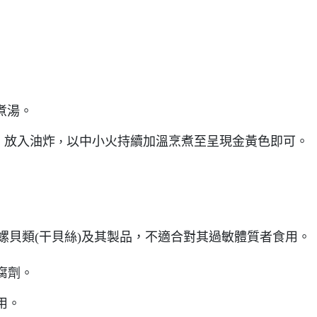
、煮湯。
放入油炸
以中小火持續加溫烹煮至呈現金黃色即可。
，
，
)、螺貝類(干貝絲)及其製品，不適合對其過敏體質者食用。
腐劑。
用。