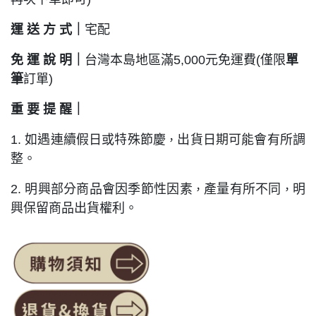
運 送 方 式｜
宅配
免 運 說 明｜
台灣本島地區滿5,000元免運費(僅限
單
筆
訂單)
重 要 提
醒｜
1. 如遇連續假日或特殊節慶
出貨日期可能會有所調
，
整。
2. 明興部分商品會因季節性因素
產量有所不同
明
，
，
興保留商品出貨權利。