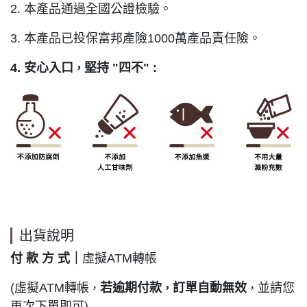
2. 本產品通過全國公證檢驗。
3. 本產品已投保富邦產險1000萬產品責任險。
4. 安心入口
堅持 "四不" :
，
出貨說明
付 款 方 式｜
虛擬ATM轉帳
(虛擬ATM轉帳
若逾期付款
訂單自動無效
並請您
，
，
，
再次下單即可)