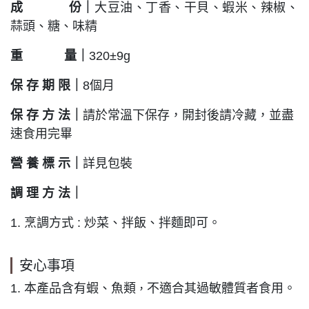
成 份
｜
大豆油、丁香、干貝、蝦米、辣椒、
蒜頭、糖、味精
重 量
｜
320±9g
保 存 期 限
｜
8個月
保 存 方 法
｜
請於常溫下保存，開封後請冷藏，並盡
速食用完畢
營 養 標 示
｜
詳見包裝
調 理 方 法
｜
1. 烹調方式 : 炒菜、拌飯、拌麵即可。
安心事項
1. 本產品含有蝦、魚類
不適合其過敏體質者食用。
，